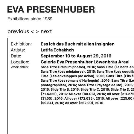
previous <
> next
Exhibition:
Ess ich das Buch mit allen Insignien
Artists:
Latifa Echakhch
Date:
September 10 to August 29, 2016
Location:
Galerie Eva Presenhuber Löwenbräu Areal
Work titles:
Sans Titre (L'album photos), 2016; Sans Titre (La boite en
Sans Titre (Les miniatures), 2016; Sans Titre (Les coquil
Titre (Les enveloppes par avion), 2016; Sans Titre (Fils à
Sans Titre (Les romans d’Harlequin), 2016; Sans Titre (L
photographies), 2016; Sans Titre (Paysage de lac), 2016; 
2016; Slide Trip B, 2016; Slide Trip C, 2016; Slide Trip D, 2
(71.4325), 2016; All over (80.06), 2016; All over (211.275
(31.50), 2016; All over (172.635), 2016; All over (225.60)
(59.84), 2016; All over (262.90), 2016