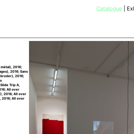
Catalogue
Exh
 métal), 2016;
lages), 2016; Sans
 broder), 2016;
es
Slide Trip A,
016; All over
), 2016; All over
, 2016; All over