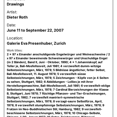
Drawings
Artist:
Dieter Roth
Date:
June 11 to September 22, 2007
Location:
Galerie Eva Presenhuber, Zurich
Work titles:
2 x 97 x Einander anschuldigende Engelwürger und Weineschweine / 2
x 97 x Einander beweinende Schweinewürger und Unschuldige Engel
(in 2 Bänden), Band II, Juni - Oktober, 1990; 4 x 1 Johanniskopf, auf
Teller je, Bali-Mosfellssveit, Juli 1981; 4 verzweifelt dumm-witzige
Selbstzeichnungen, März, 1978; 5 Bildnisse ängstlicher, fetter Selbst,
Bali-Mosfellssveit, 11. August 1978; 5 verzweifelt-süsse
Selbstzeichnungen, März, 1978; 5 Zeichnungen - Köpfe von je 4 Seiten
zu sehen, Stuttgart, 1982; 6 Abbildungen - Lollies je mit ihrer
Herstellungsmaschine, Bali-Mosfellssveit, Juli 1981; 6 verzweifelt-eklige
Selbstzeichnungen, März, 1978; 7 Cardinal Bierzeichnungen der Klasse
B, Stuttgart, Juni 1978; 7 flüchtige Pflanzen- und Tier-Erscheinungen,
Stuttgart, 1982; 7 verzweifelt maniriert-symmetrische
Selbstzeichnungen, März, 1978; 8 verzagt-saure Selbstfürze, April,
1978; 8 verzweifelt stumpfsinnige Selbstzeichnungen, März, 1978; 9
Fratzen im Neo-Buddhistischen Stil, Hamburg, 1982; 9 verzweifelt-
beschissene Selbstzeichnungen, März, 1978; 10 Chicago-Selbste,